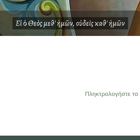
Εἰ
ὁ
Θεὸς μεθ' ἡμῶν, οὐδεὶς καθ' ἡμῶν
Πληκτρολογήστε το κ