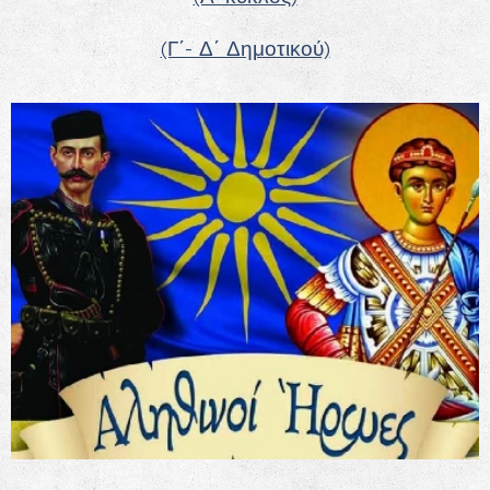
(Γ΄- Δ΄ Δημοτικού)