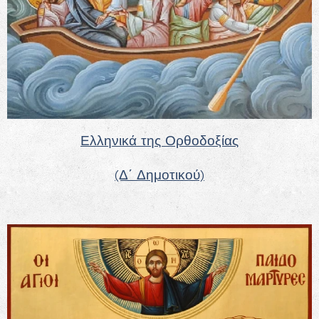
Ελληνικά της Ορθοδοξίας
(Δ΄ Δημοτικού)