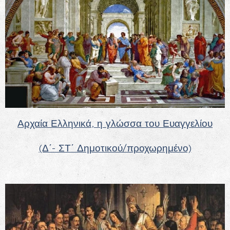
Αρχαία Ελληνικά, η γλώσσα του Ευαγγελίου
(Δ΄- ΣΤ΄ Δημοτικού/προχωρημένο)