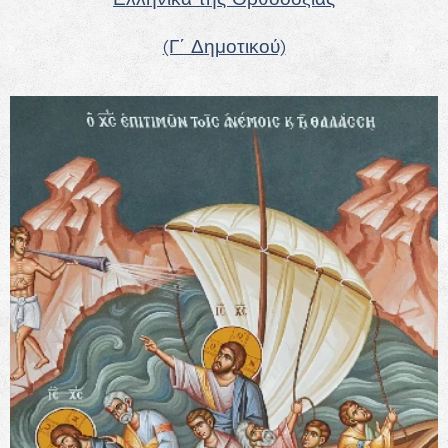
(Γ΄ Δημοτικού)