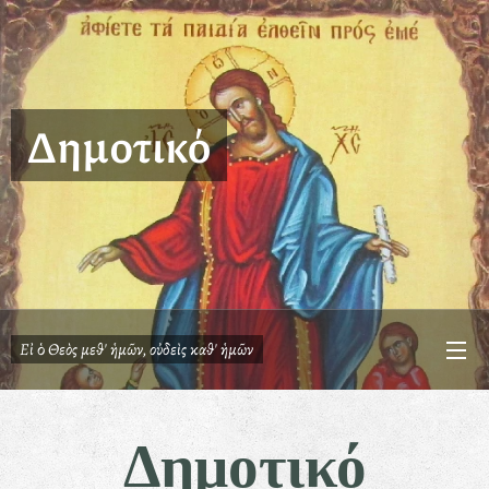
Δημοτικό
Εἰ
ὁ
Θεὸς μεθ' ἡμῶν, οὐδεὶς καθ' ἡμῶν
Δημοτικό