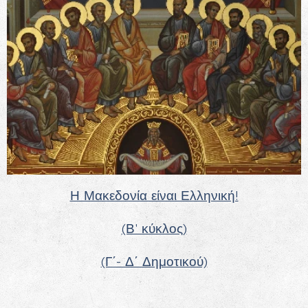
Η Μακεδονία είναι Ελληνική!
(Β' κύκλος)
(Γ΄- Δ΄ Δημοτικού)