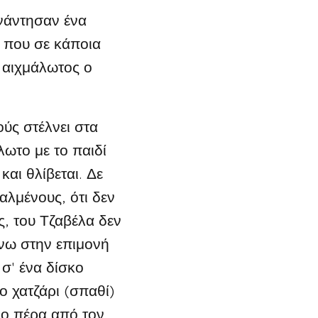
νάντησαν ένα
, που σε κάποια
υ αιχμάλωτος ο
ύς στέλνει στα
λωτο με το παιδί
και θλίβεται. Δε
ταλμένους, ότι δεν
ς, του Τζαβέλα δεν
άνω στην επιμονή
 σ' ένα δίσκο
ο χατζάρι (σπαθί)
πιο πέρα από τον