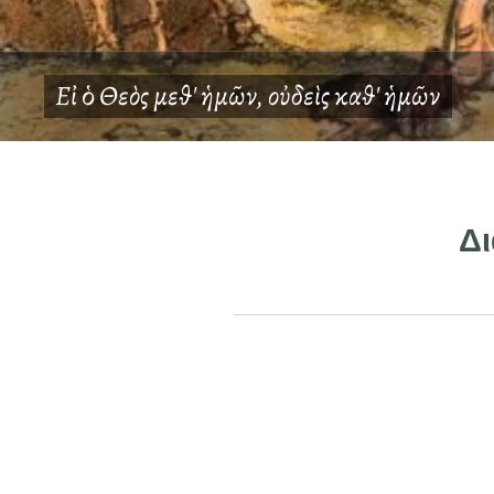
Εἰ
ὁ
Θεὸς μεθ' ἡμῶν, οὐδεὶς καθ' ἡμῶν
Δι