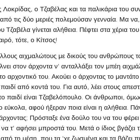
Λοκρίδας, ο Τζαβέλας και τα παλικάρια του συ
ι από τις δύο μεριές πολεμούσαν γενναία. Μα να
του Τζαβέλα γίνεται αλήθεια. Πέφτει στα χέρια το
ιρό, τότε, ο Κίτσος!
λους αιχμαλώτους με δικούς του ανθρώπους το
λνει στον άρχοντα ν' ανταλλάξει τον μπέη αιχμά
το αρχοντικό του. Ακούει ο άρχοντας το μαντάτο 
 παιδί από κοντά του. Για αυτό, λέει στους απεσ
 το παιδί είναι Τζαβελόπουλο. Οι άνθρωποι, όμω
εύκολα, αφού ήξεραν ποια είναι η αλήθεια. Π
ο άρχοντας; Πρόσταξε ένα δούλο του να του φέρει
να τ' αφήσει μπροστά του. Μετά ο ίδιος βγάζει τ
από τη μέση, που τα 'χε ζωσμένα και τα βάζει 