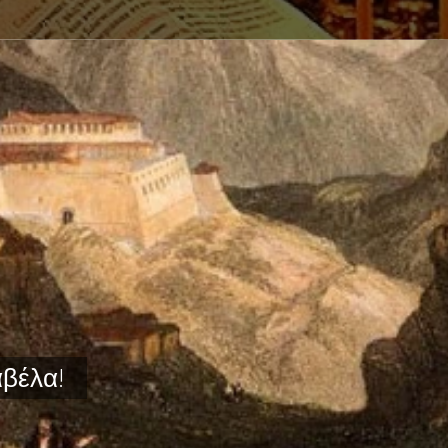
αβέλα!