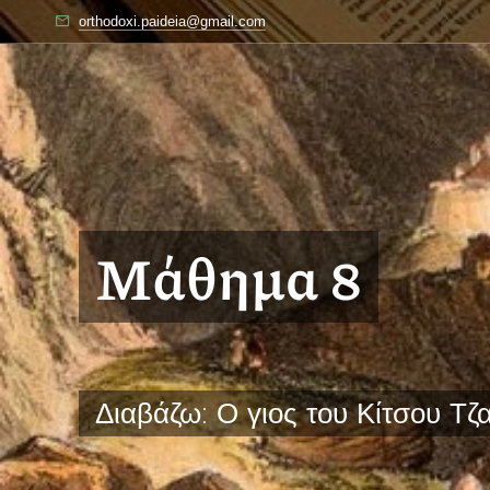
orthodoxi.paideia@gmail.com
Μάθημα 8
Διαβάζω: Ο γιος του Κίτσου Τζ