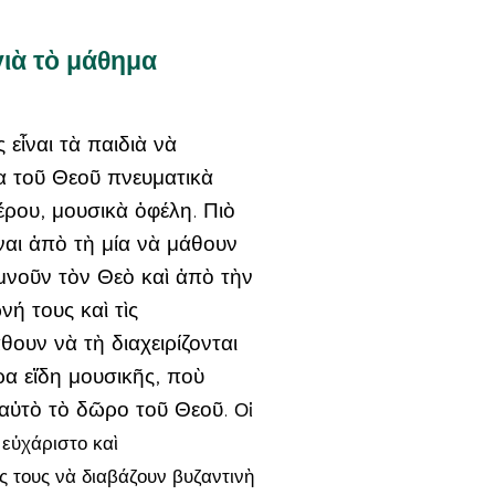
γιὰ τὸ μάθημα
εἶναι τὰ παιδιὰ νὰ
α τοῦ Θεοῦ πνευματικὰ
τέρου, μουσικὰ ὀφέλη. Πιὸ
ἶναι ἀπὸ τὴ μία νὰ μάθουν
μνοῦν τὸν Θεὸ καὶ ἀπὸ τὴν
ή τους καὶ τὶς
θουν νὰ τὴ διαχειρίζονται
α εἴδη μουσικῆς, ποὺ
ὰ αὐτὸ τὸ δῶρο τοῦ Θεοῦ.
Οἱ
εὐχάριστο καὶ
 τους νὰ διαβάζουν βυζαντινὴ