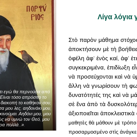
Λίγα λόγια 
Στὸ παρὸν μάθημα στόχος 
ἀποκτήσουν μὲ τὴ βοήθει
ὀφέλη ἀφ' ἑνὸς καί, ἀφ' ἑ
συγκεκριμένα, ἐπιδίωξη ε
νὰ προσεύχονται καὶ νὰ ὑ
ἄλλη νὰ γνωρίσουν τὴ φων
ότι εγώ θα περνούσα από
δυνατότητές της καὶ νὰ μά
 Είναι τόσο απρόσιτο το
 διακοπή το καθήκον σου,
σὲ ἕνα ἀπὸ τὰ δυσκολότερ
α μου λες, αηδονάκι μου,
ἀξιοποιεῖται ἀποκλειστικ
κινούμαι. Αηδόνι μου, μου
ώς να υμνώ τον Θεό, μου
μαθητὲς θὰ μάθουν μὲ τρόπο 
άρα πολλά…».
προσαρμοσμένο στὶς ἀνάγκες