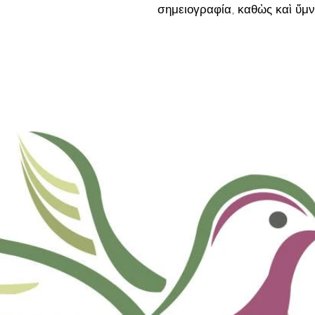
σημειογραφία, καθὼς καὶ ὕμν