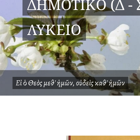
ΔΗΜΟΤΙΚΟ (Δ - 
ΛΥΚΕΙΟ
Εἰ
ὁ
Θεὸς μεθ' ἡμῶν, οὐδεὶς καθ' ἡμῶν