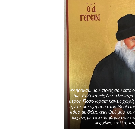
«Αηδονάκι μου, ποιός σου είπε 
δώ; Εδώ κανείς δεν πλησιάζει.
μέρος. Πόσο ωραία κάνεις χωρίς
την προσευχή σου στον Θεό! Πόσ
πόσα με διδάσκεις! Θεέ μου, συγ
δείχνεις με το κελάηδημά σου π
λες χίλια, πολλά, π